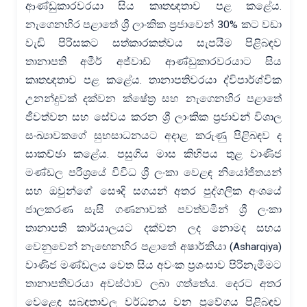
ආණ්ඩුකාරවරයා සිය කෘතඥතාව පළ කළේය.
නැගෙනහිර පළාතේ ශ්‍රී ලාංකික ප්‍රජාවෙන් 30% කට වඩා
වැඩි පිරිසකට සත්කාරකත්වය සැපයීම පිළිබඳව
තානාපති අමීර් අජ්වාඩ් ආණ්ඩුකාරවරයාට සිය
කෘතඥතාව පළ කළේය. තානාපතිවරයා ද්විපාර්ශ්වික
උනන්දුවක් දක්වන ක්ෂේත්‍ර සහ නැගෙනහිර පළාතේ
ජීවත්වන සහ සේවය කරන ශ්‍රී ලාංකික ප්‍රජාවන් විශාල
සංඛ්‍යාවකගේ සුභසාධනයට අදාළ කරුණු පිළිබඳව ද
සාකච්ඡා කළේය. පසුගිය මාස කිහිපය තුළ වාණිජ
මණ්ඩල පරිශ්‍රයේ විවිධ ශ්‍රී ලංකා වෙළඳ නියෝජිතයන්
සහ ඔවුන්ගේ සෞදි සගයන් අතර පුද්ගලික අංශයේ
ජාලකරණ සැසි ගණනාවක් පවත්වමින් ශ්‍රී ලංකා
තානාපති කාර්යාලයට දක්වන ලද නොමද සහය
වෙනුවෙන් නැඟෙනහිර පළාතේ අෂාර්කියා (Asharqiya)
වාණිජ මණ්ඩලය වෙත සිය අවංක ප්‍රශංසාව පිරිනැමීමට
තානාපතිවරයා අවස්ථාව ලබා ගත්තේය. දෙරට අතර
වෙළෙඳ සබඳතාවල වර්ධනය වන ප්‍රවේගය පිළිබඳව