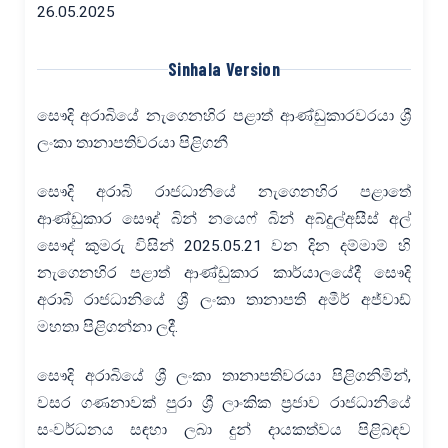
26.05.2025
Sinhala Version
සෞදි අරාබියේ නැගෙනහිර පළාත් ආණ්ඩුකාරවරයා ශ්‍රී
ලංකා තානාපතිවරයා පිළිගනී
සෞදි අරාබි රාජධානියේ නැගෙනහිර පළාතේ
ආණ්ඩුකාර සෞද් බින් නයෙෆ් බින් අබ්දුල්අසීස් අල්
සෞද් කුමරු විසින් 2025.05.21 වන දින දම්මාම් හි
නැගෙනහිර පළාත් ආණ්ඩුකාර කාර්යාලයේදී සෞදි
අරාබි රාජධානියේ ශ්‍රී ලංකා තානාපති අමීර් අජ්වාඩ්
මහතා පිළිගන්නා ලදී.
සෞදි අරාබියේ ශ්‍රී ලංකා තානාපතිවරයා පිළිගනිමින්,
වසර ගණනාවක් පුරා ශ්‍රී ලාංකික ප්‍රජාව රාජධානියේ
සංවර්ධනය සඳහා ලබා දුන් දායකත්වය පිළිබඳව