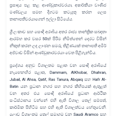
ප්‍රසාදය පළ කළ ආණ්ඩුකාරවරයා, අෂාර්කියා වාණිජ
මණ්ඩලය සමඟ දිගටම කටයුතු කරන ලෙස
තානාපතිවරයාගෙන් ඉල්ලා සිටියේය.
ශ්‍රී ලංකාව සහ සෞදි අරාබිය අතර රාජ්‍ය තාන්ත්‍රික සබඳතා
ආරම්භ කර වසර 50ක් පිරීම නිමිත්තෙන් දෙරට විසින්
නිකුත් කරන ලද ලාංඡන සමරු තිළිණයක් තානාපති අමීර්
අජ්වාඩ් විසින් ආණ්ඩුකාරවරයා වෙත පිළිගැන්වීය.
ප්‍රදේශය අනුව විශාලතම පළාත වන සෞදි අරාබියේ
නැඟෙනහිර පළාත, Dammam, AlKhobar, Dhahran,
Jubail, Al Ahsa, Qatif, Ras Tanura, Abqaiq සහ Hafr Al-
Batin යන ප්‍රධාන නගර සහ නගර කිහිපයක් ඇතුළත්
වන අතර එය සෞදි අරාබියේ ප්‍රධාන ආර්ථික
සංධිස්ථානය වන්නේ එහි ඇති විශාල තෙල් සම්පත්,
කාර්මික පිහිටීම සහ එහි ඇති විශාලත්වය හේතුවෙනි.
ලොව විශාලතම තෙල් සමාගම වන Saudi Aramco සහ