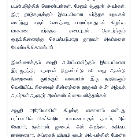
பயன்படுத்திக் கொண்டார்கள். மேலும் ஆளுநர் அவர்கள்,
இரு நாடுகளுக்கும் இடையிலான வர்த்தக உறவுகள்
வளர்ந்து வரும் வேகத்தை பாராட்டியதுடன் கிழக்கு
மாகாண வர்த்தக சபையுடன் தொடர்ந்தும்
ஒருங்கிணைந்து செயல்படுமாறு தூதுவர் அவர்களை
வேண்டிக் கொண்டார்.
இலங்கைக்கும் சவுதி அரேபியாவிற்கும் இடையிலான
இராஜதந்திர உறவுகள் நிறுவப்பட்டு 50 வது ஆண்டு
நிறைவைக் குறிக்கும் வகையில் இரு நாடுகளும்
வெளியிட்ட நினைவுச் சின்னத்தை தூதுவர் அமீர் அஜ்வத்
அவர்கள் ஆளுநர் அவர்களிடம் கையளித்தார்கள்.
சவூதி அரேபியாவின் கிழக்கு மாகாணம் என்பது
பரப்பளவில் மிகப்பெரிய மாகாணமாகும். தமாம், அல்
கோபார், தஹ்ரான், ஜுபைல், அல் அஹ்ஸா, கதிஃப்,
ராஸ்தனூரா, அப்கைக் மற்றும் ஹபர் அல்-பத்தின் போன்ற