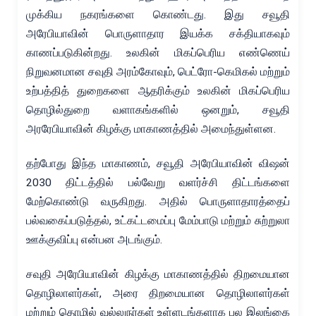
முக்கிய நகரங்களை கொண்டது. இது சவூதி
அரேபியாவின் பொருளாதார இயக்க சக்தியாகவும்
காணப்படுகின்றது. உலகின் மிகப்பெரிய எண்ணெய்
நிறுவனமான சவுதி அரம்கோவும், பெட்ரோ-கெமிகல் மற்றும்
உற்பத்தித் துறைகளை ஆதரிக்கும் உலகின் மிகப்பெரிய
தொழில்துறை வளாகங்களில் ஒனறும், சவூதி
அரரேபியாவின் கிழக்கு மாகாணத்தில் அமைந்துள்ளன.
தற்போது இந்த மாகாணம், சவூதி அரேபியாவின் விஷன்
2030 திட்டத்தில் பல்வேறு வளர்ச்சி திட்டங்களை
மேற்கொண்டு வருகிறது. அதில் பொருளாதாரத்தைப்
பல்வகைப்படுத்தல், உட்கட்டமைப்பு மேம்பாடு மற்றும் சுற்றுலா
ஊக்குவிப்பு என்பன அடங்கும்.
சவுதி அரேபியாவின் கிழக்கு மாகாணத்தில் திறமையான
தொழிலாளர்கள், அரை திறமையான தொழிலாளர்கள்
மற்றும் தொழில் வல்லுநர்கள் உள்ளடங்களாக பல இலங்கை