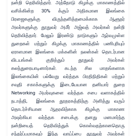
நன்றி தெரிவித்தார். அத்தோடு கிழக்கு மாகாணத்தில்
வசிக்கின்ற 30% க்கும் அதிகமான இலங்கை
பிரஜைகளுக்கு விருந்தளித்தமைக்காக ஆளுநர்
அவர்களுக்கு தூதுவர் அமீர் அஜ்வத் அவர்கள் நன்றி
தெரிவித்தார். மேலும் இரண்டு நாடுகளும் ஆர்வமுள்ள
துறைகள் மற்றும் கிழக்கு மாகாணத்தில் பணிபுரியும்
ஏராளமான இலங்கை மக்களின் நலன்கள் தொடர்பான
விடயங்கள் குறித்தும் தூதுவர் அவர்கள்
கலந்துரையாடினார்கள். கடந்த சில மாதங்களாக
இலங்கையின் பல்வேறு வர்த்தக பிரதிநிதிகள் மற்றும்
சவுதி சகாக்களுக்கு இடையேயான தனியார் துறை
Networking அமர்வுகளை வர்த்தக சபை வளாகத்தில்
நடாத்தி, இலங்கை தூதரகத்திற்கு அளித்து வரும்
தொடர்ச்சியான ஆதரவிற்காக கிழக்கு மாகாண
அஷர்கியா வர்த்தக சபைக்கு தனது மனமார்ந்த
நன்றியைத் தெரிவித்துக் கொள்வதற்கானதொரு
சந்தர்ப்பமாகவும் இந்த வாய்ப்பை தூதுவர் அவர்கள்