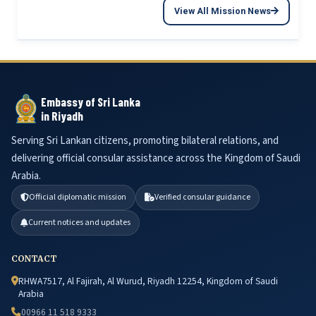
View All Mission News
Embassy of Sri Lanka
in Riyadh
Serving Sri Lankan citizens, promoting bilateral relations, and
delivering official consular assistance across the Kingdom of Saudi
Arabia.
Official diplomatic mission
Verified consular guidance
Current notices and updates
CONTACT
RHWA7517, Al Fajirah, Al Wurud, Riyadh 12254, Kingdom of Saudi
Arabia
00966 11 518 9333