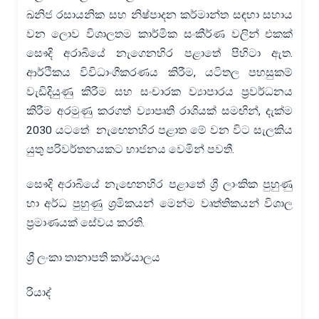
ඛනිජ රසායනික සහ නිෂ්පාදන කර්මාන්ත සඳහා සහාය
වන ලොව විශාලතම කාර්මික සංකීර්ණ වලින් එකක්
සෞදි අරාබියේ නැගෙනහිර පළාතේ පිහිටා ඇත.
ආර්ථිකය විවිධාංගීකරණය කිරීම, යටිතල පහසුකම්
වැඩිදියුණු කිරීම සහ සංචාරක ව්‍යාපාරය ප්‍රවර්ධනය
කිරීම අරමුණු කරගත් ව්‍යාපෘති රාශියක් සමඟින්, දැක්ම
2030 යටතේ නැඟෙනහිර පළාත මේ වන විට සැලකිය
යුතු පරිවර්තනයකට භාජනය වෙමින් පවතී.
සෞදි අරාබියේ නැඟෙනහිර පළාතේ ශ්‍රී ලාංකික පුහුණු
හා අර්ධ පුහුණු ශ්‍රමිකයන් මෙන්ම වෘත්තිකයන් විශාල
ප්‍රමාණයක් සේවය කරති.
ශ්‍රී ලංකා තානාපති කාර්යාලය
රියාද්