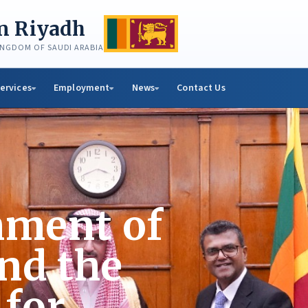
in Riyadh
KINGDOM OF SAUDI ARABIA
ervices
Employment
News
Contact Us
nment of
nd the
 for