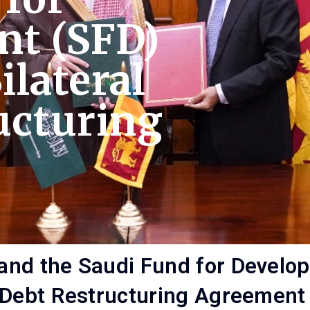
t (SFD)
ilateral
ucturing
t
nd the Saudi Fund for Developm
Debt Restructuring Agreemen