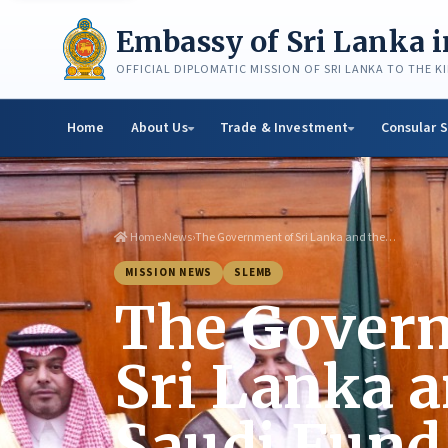
Skip
to
Embassy of Sri Lanka 
content
OFFICIAL DIPLOMATIC MISSION OF SRI LANKA TO THE 
Home
About Us
Trade & Investment
Consular S
Home
›
News
›
The Government of Sri Lanka and the…
MISSION NEWS
SLEMB
The Gover
Sri Lanka a
Saudi Fund