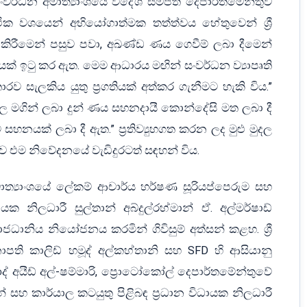
ක සංවර්ධන අමාත්‍යාංශයේ විදේශ සම්පත් දෙපාර්තමේන්තුව
ික වශයෙන් අභියෝගාත්මක තත්ත්වය හේතුවෙන් ශ්‍රී
කිරීමෙන් පසුව පවා, අඛණ්ඩ ණය ගෙවීම් ලබා දීමෙන්
යක් ඉටු කර ඇත. මෙම ආධාරය මඟින් සංවර්ධන ව්‍යාපෘති
 තොරව සැලකිය යුතු ප්‍රගතියක් අත්කර ගැනීමට හැකි විය.”
 මගින් ලබා දුන් ණය සහනදායී කොන්දේසි මත ලබා දී
නයක් ලබා දී ඇත.” ප්‍රතිව්‍යුහගත කරන ලද මුළු මුදල
ූ බව එම නිවේදනයේ වැඩිදුරටත් සඳහන් විය.
මාත්‍යාංශයේ ලේකම් ආචාර්ය හර්ෂණ සූරියප්පෙරුම සහ
ක නිලධාරී සුල්තාන් අබ්දුල්රහ්මාන් ඒ. අල්මර්ෂාඩ්
රාජධානිය නියෝජනය කරමින් ගිවිසුම් අත්සන් කළහ. ශ්‍රී
පති කාලිඩ් හමූද් අල්කහ්තානි සහ SFD හි ආසියානු
් අයීඩ් අල්-ෂම්මාරි, ප්‍රොටෝකෝල් දෙපාර්තමේන්තුවේ
න් සහ කාර්යාල කටයුතු පිළිබඳ ප්‍රධාන විධායක නිලධාරී