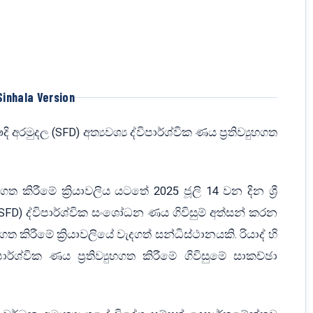
Sinhala Version
අරමුදල (SFD) අත්‍යවශ්‍ය ද්විපාර්ශ්වික ණය ප්‍රතිව්‍යුහගත
ුහගත කිරීමේ ක්‍රියාවලිය යටතේ 2025 ජූලි 14 වන දින ශ්‍රී
FD) ද්විපාර්ශ්වික සංශෝධන ණය ගිවිසුම් අත්සන් කරන
ුහගත කිරීමේ ක්‍රියාවලියේ වැදගත් සන්ධිස්ථානයකි. රියාද් හි
ාර්ශ්වික ණය ප්‍රතිව්‍යුහගත කිරීමේ ගිවිසුමේ සාකච්ඡා