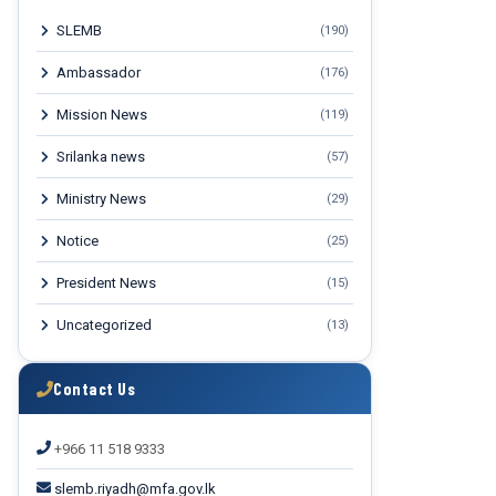
SLEMB
(190)
Ambassador
(176)
Mission News
(119)
Srilanka news
(57)
Ministry News
(29)
Notice
(25)
President News
(15)
Uncategorized
(13)
Contact Us
+966 11 518 9333
slemb.riyadh@mfa.gov.lk