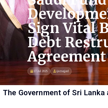
Developmen
Sign Vital B
Debt Restr
Agreemen
17 Jul 2025
ijazsajjad
The Government of Sri Lanka a