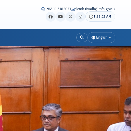
+966 11 518 9333
slemb.riyadh@mfa.gov.lk
1:32:24 AM
English